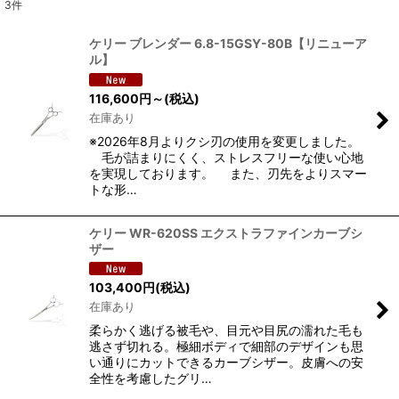
3
件
表示数
:
ケリー ブレンダー 6.8-15GSY-80B【リニューア
ル】
並び順
:
116,600
円
～
(税込)
在庫あり
絞り込む
※2026年8月よりクシ刃の使用を変更しました。
毛が詰まりにくく、ストレスフリーな使い心地
を実現しております。 また、刃先をよりスマー
トな形…
ケリー WR-620SS エクストラファインカーブシ
ザー
103,400
円
(税込)
在庫あり
柔らかく逃げる被毛や、目元や目尻の濡れた毛も
逃さず切れる。極細ボディで細部のデザインも思
い通りにカットできるカーブシザー。皮膚への安
全性を考慮したグリ…