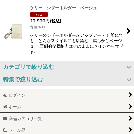
ケリー シザーホルダー ベージュ
20,900
円
(税込)
在庫あり
ケリーのシザーホルダーがアップデート！ 誰にで
も、どんなスタイルにも馴染む「柔らかなベージ
ュ」 圧倒的な収納力はそのままにメインからサブ
ま…
カテゴリで絞り込む
特集で絞り込む
プロフェム シャンプー&コンディショナー
ログイン
セール品
ハグパップ
ホーム
訳あり商品
KERRY
商品カテゴリ一覧
新商品
グルーミング用品
セール品