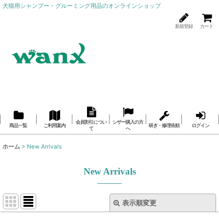
犬猫用シャンプー・グルーミング用品のオンラインショップ
新規登録
カート
会員割引につい
シザー購入の方
商品一覧
ご利用案内
研ぎ・修理依頼
ログイン
て
へ
ホーム
>
New Arrivals
New Arrivals
表示順変更
閉じる