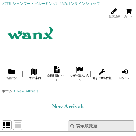
犬猫用シャンプー・グルーミング用品のオンラインショップ
新規登録
カート
会員割引につい
シザー購入の方
商品一覧
ご利用案内
研ぎ・修理依頼
ログイン
て
へ
ホーム
>
New Arrivals
New Arrivals
表示順変更
閉じる