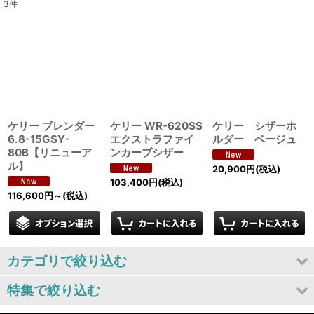
3
件
表示数
:
並び順
:
絞り込む
ケリー ブレンダー
ケリー WR-620SS
ケリー シザーホ
6.8-15GSY-
エクストラファイ
ルダー ベージュ
80B【リニューア
ンカーブシザー
ル】
20,900
円
(税込)
103,400
円
(税込)
116,600
円
～
(税込)
カテゴリで絞り込む
特集で絞り込む
プロフェム シャンプー&コンディショナー