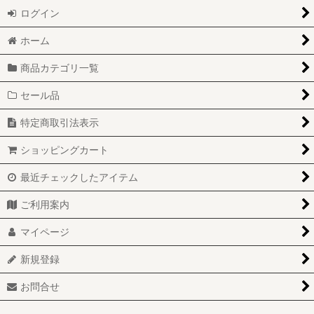
ログイン
セール品
ハグパップ
ホーム
訳あり商品
KERRY
商品カテゴリ一覧
新商品
グルーミング用品
セール品
キャンペーン
Wonddy:ベッド
特定商取引法表示
コロナに負けない応援
プロフェム新規導入セット
ショッピングカート
コロナ対策
最近チェックしたアイテム
アウトレット
ご利用案内
限定販売
マイページ
シザー・研ぎ
新規登録
研修
お問合せ