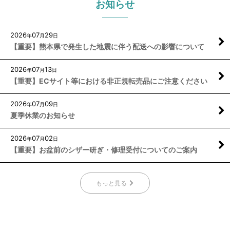
お知らせ
2026
07
29
年
月
日
【重要】熊本県で発生した地震に伴う配送への影響について
2026
07
13
年
月
日
【重要】ECサイト等における非正規転売品にご注意ください
2026
07
09
年
月
日
夏季休業のお知らせ
2026
07
02
年
月
日
【重要】お盆前のシザー研ぎ・修理受付についてのご案内
もっと見る