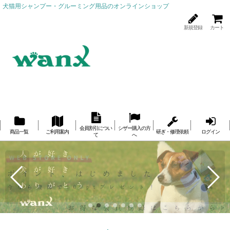
犬猫用シャンプー・グルーミング用品のオンラインショップ
新規登録
カート
会員割引につい
シザー購入の方
商品一覧
ご利用案内
研ぎ・修理依頼
ログイン
て
へ