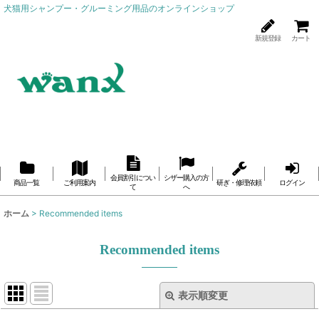
犬猫用シャンプー・グルーミング用品のオンラインショップ
新規登録
カート
会員割引につい
シザー購入の方
商品一覧
ご利用案内
研ぎ・修理依頼
ログイン
て
へ
ホーム
>
Recommended items
Recommended items
表示順変更
閉じる