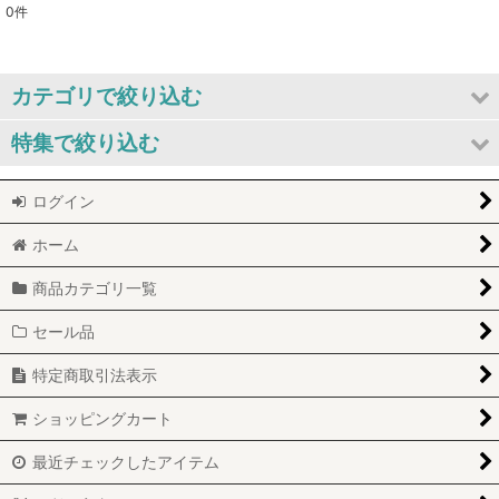
0
件
表示数
:
並び順
:
カテゴリで絞り込む
特集で絞り込む
絞り込む
プロフェム シャンプー&コンディショナー
ログイン
セール品
ハグパップ
ホーム
訳あり商品
KERRY
商品カテゴリ一覧
新商品
グルーミング用品
セール品
キャンペーン
Wonddy:ベッド
特定商取引法表示
コロナに負けない応援
プロフェム新規導入セット
ショッピングカート
コロナ対策
最近チェックしたアイテム
アウトレット