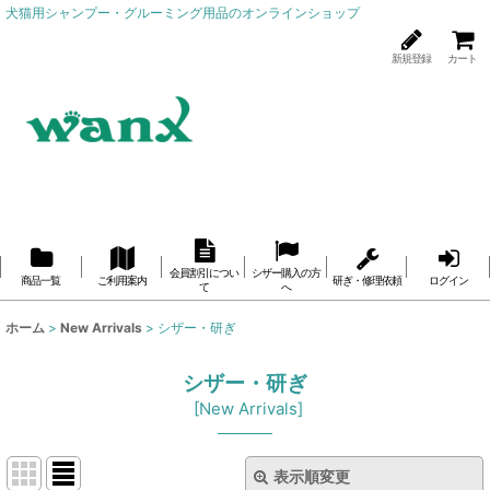
犬猫用シャンプー・グルーミング用品のオンラインショップ
新規登録
カート
会員割引につい
シザー購入の方
商品一覧
ご利用案内
研ぎ・修理依頼
ログイン
て
へ
ホーム
>
New Arrivals
>
シザー・研ぎ
シザー・研ぎ
[
New Arrivals
]
表示順変更
閉じる