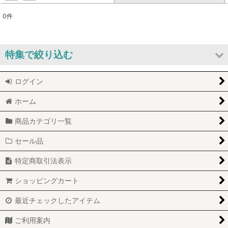
0
件
表示数
:
並び順
:
特集で絞り込む
絞り込む
ログイン
セール品
ホーム
訳あり商品
商品カテゴリ一覧
新商品
セール品
キャンペーン
特定商取引法表示
コロナに負けない応援
ショッピングカート
コロナ対策
最近チェックしたアイテム
アウトレット
ご利用案内