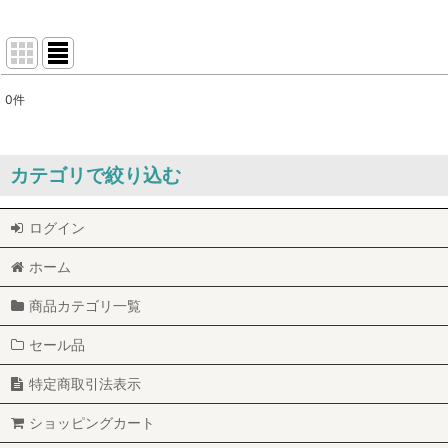
0
件
サブカテゴリ
:
表示数
:
カテゴリで絞り込む
並び順
:
ログイン
プロフェム シャンプー&コンディショナー (全商品)
ホーム
クイックウォッシュ
商品カテゴリ一覧
クリアウォッシュ
セール品
アルトリームシリーズ
特定商取引法表示
エスチュアシリーズ
ショッピングカート
スーパーモイストシリーズ