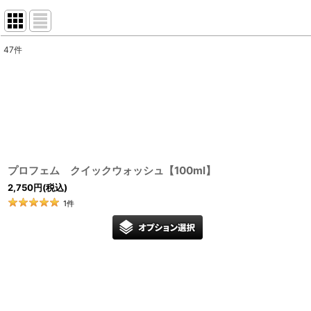
47
件
サブカテゴリ
:
表示数
:
並び順
:
プロフェム クイックウォッシュ【100ml】
2,750
円
(税込)
1
件