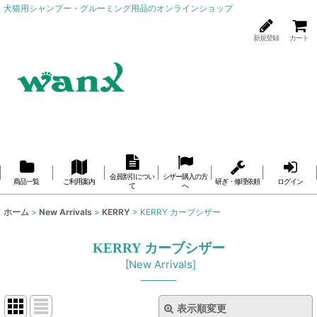
犬猫用シャンプー・グルーミング用品のオンラインショップ
新規登録
カート
会員割引につい
シザー購入の方
商品一覧
ご利用案内
研ぎ・修理依頼
ログイン
て
へ
ホーム
>
New Arrivals
>
KERRY
>
KERRY カーブシザー
KERRY カーブシザー
[
New Arrivals
]
表示順変更
閉じる