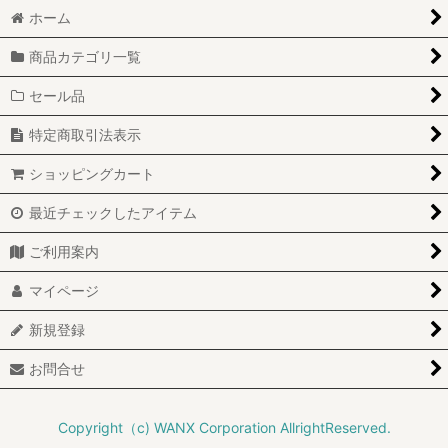
ホーム
More KERRY セニング
商品カテゴリ一覧
More KERRY ストレートシザー
セール品
KERRY ブレンダーシザー
特定商取引法表示
KERRY ストレートシザー
ショッピングカート
KERRY セニング
最近チェックしたアイテム
KERRY カーブシザー
ご利用案内
KERRY ミニシザー
マイページ
KERRY レフティ（左用）
新規登録
グリッパー加工
お問合せ
シザー備品
Copyright（c) WANX Corporation AllrightReserved.