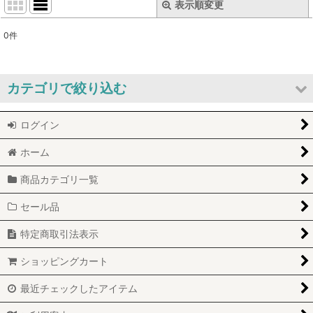
表示順変更
閉じる
0
件
表示数
:
並び順
:
カテゴリで絞り込む
絞り込む
ログイン
プロフェム シャンプー&コンディショナー (全商品)
ホーム
クイックウォッシュ
商品カテゴリ一覧
クリアウォッシュ
セール品
アルトリームシリーズ
特定商取引法表示
エスチュアシリーズ
ショッピングカート
スーパーモイストシリーズ
最近チェックしたアイテム
ブリスルシリーズ