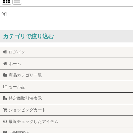
0
件
表示数
:
並び順
:
カテゴリで絞り込む
ログイン
プロフェム シャンプー&コンディショナー (全商品)
ホーム
クイックウォッシュ
商品カテゴリ一覧
クリアウォッシュ
セール品
アルトリームシリーズ
特定商取引法表示
エスチュアシリーズ
ショッピングカート
スーパーモイストシリーズ
最近チェックしたアイテム
ブリスルシリーズ
ご利用案内