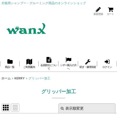
犬猫用シャンプー・グルーミング用品のオンラインショップ
新規登録
カート
会員割引につい
シザー購入の方
商品一覧
ご利用案内
研ぎ・修理依頼
ログイン
て
へ
ホーム
>
KERRY
>
グリッパー加工
グリッパー加工
表示順変更
閉じる