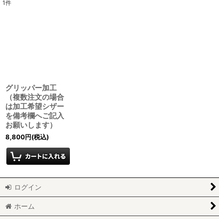
1
件
表示数
:
並び順
:
絞り込む
グリッパー加工
（複数注文の場合
は加工希望シザー
を備考欄へご記入
お願いします）
8,800
円
(税込)
ログイン
ホーム