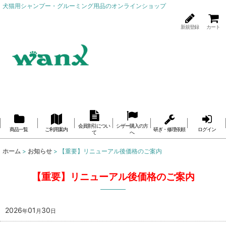
犬猫用シャンプー・グルーミング用品のオンラインショップ
新規登録
カート
会員割引につい
シザー購入の方
商品一覧
ご利用案内
研ぎ・修理依頼
ログイン
て
へ
ホーム
>
お知らせ
>
【重要】リニューアル後価格のご案内
【重要】リニューアル後価格のご案内
2026
01
30
年
月
日