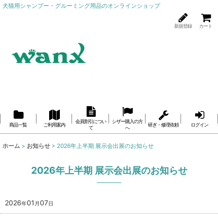
犬猫用シャンプー・グルーミング用品のオンラインショップ
新規登録
カート
会員割引につい
シザー購入の方
商品一覧
ご利用案内
研ぎ・修理依頼
ログイン
て
へ
ホーム
>
お知らせ
>
2026年上半期 展示会出展のお知らせ
2026年上半期 展示会出展のお知らせ
2026
01
07
年
月
日