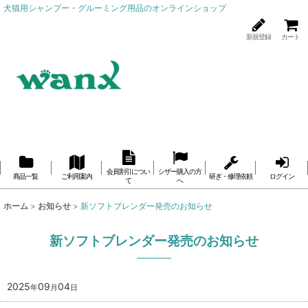
犬猫用シャンプー・グルーミング用品のオンラインショップ
新規登録
カート
会員割引につい
シザー購入の方
商品一覧
ご利用案内
研ぎ・修理依頼
ログイン
て
へ
ホーム
>
お知らせ
>
新ソフトブレンダー発売のお知らせ
新ソフトブレンダー発売のお知らせ
2025
09
04
年
月
日