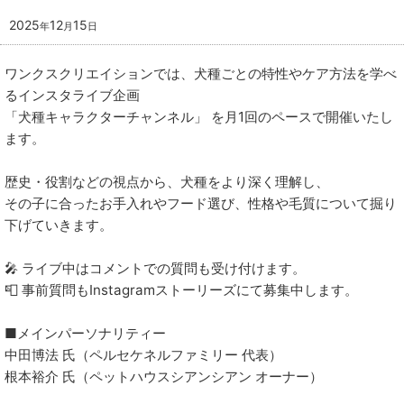
2025
12
15
年
月
日
ワンクスクリエイションでは、犬種ごとの特性やケア方法を学べ
るインスタライブ企画
「犬種キャラクターチャンネル」 を月1回のペースで開催いたし
ます。
歴史・役割などの視点から、犬種をより深く理解し、
その子に合ったお手入れやフード選び、性格や毛質について掘り
下げていきます。
🎤 ライブ中はコメントでの質問も受け付けます。
📮 事前質問もInstagramストーリーズにて募集中します。
■メインパーソナリティー
中田博法 氏（ペルセケネルファミリー 代表）
根本裕介 氏（ペットハウスシアンシアン オーナー）