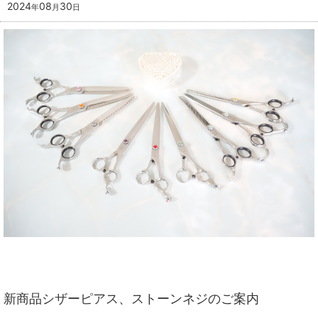
2024
08
30
年
月
日
新商品シザーピアス、ストーンネジ
のご案内